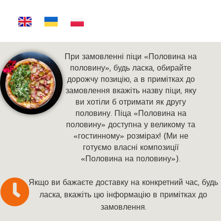
При замовленні піци «Половина на
половину», будь ласка, обирайте
дорожчу позицію, а в примітках до
замовлення вкажіть назву піци, яку
ви хотіли б отримати як другу
половину. Піца «Половина на
половину» доступна у великому та
«гостинному» розмірах! (Ми не
готуємо власні композиції
«Половина на половину»).
Якщо ви бажаєте доставку на конкретний час, будь
ласка, вкажіть цю інформацію в примітках до
замовлення.