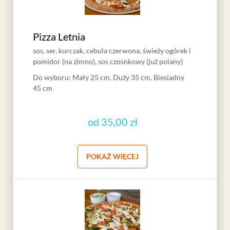
Pizza Letnia
sos, ser, kurczak, cebula czerwona, świeży ogórek i
pomidor (na zimno), sos czosnkowy (już polany)
Do wyboru
:
Mały 25 cm, Duży 35 cm, Biesiadny
45 cm
od
35,00 zł
POKAŻ WIĘCEJ