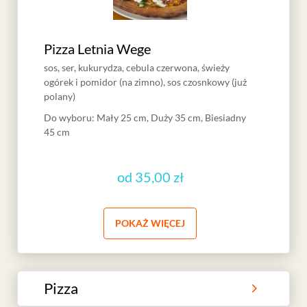
Pizza Letnia Wege
sos, ser, kukurydza, cebula czerwona, świeży
ogórek i pomidor (na zimno), sos czosnkowy (już
polany)
Do wyboru
:
Mały 25 cm, Duży 35 cm, Biesiadny
45 cm
od
35,00 zł
POKAŻ WIĘCEJ
Pizza