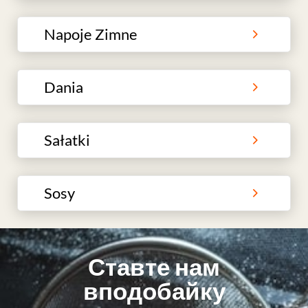
Napoje Zimne
Dania
Sałatki
Sosy
Ставте нам
вподобайку