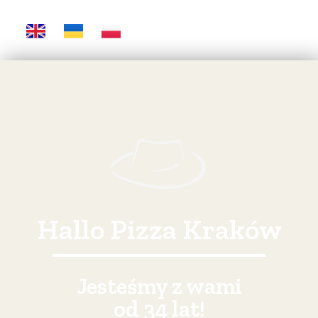
Hallo Pizza Kraków
Jesteśmy z wami
od 34 lat!