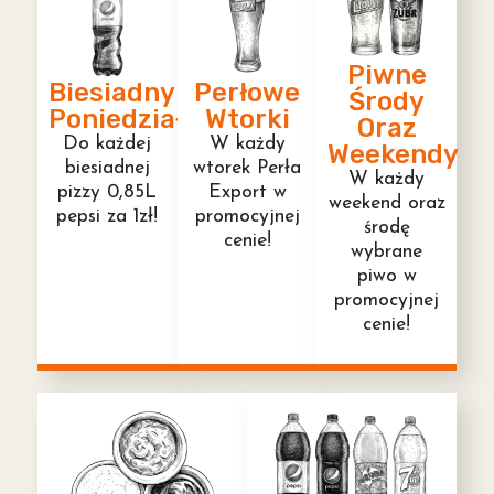
Piwne
Biesiadny
Perłowe
Środy
Poniedziałek
Wtorki
Oraz
Do każdej
W każdy
Weekendy
biesiadnej
wtorek Perła
W każdy
pizzy 0,85L
Export w
weekend oraz
pepsi za 1zł!
promocyjnej
środę
cenie!
wybrane
piwo w
promocyjnej
cenie!